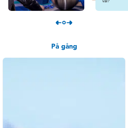
val?
På gång